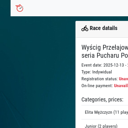
Race datails
Wyścig Przełajow
seria Pucharu Pol
Event date: 2025-12-13 -
Type: Indywidual
Registration status:
Unav
On-line payment:
Unavail
Categories, prices:
Elita Mężczyzn (11 play
Junior (2 players)