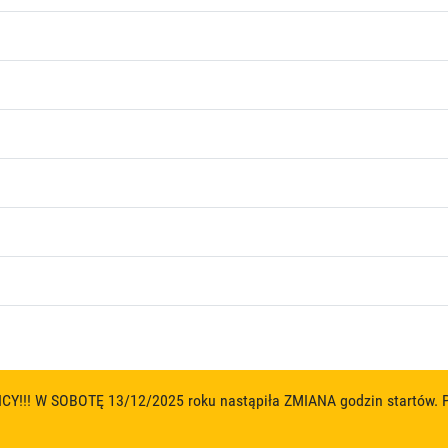
!! W SOBOTĘ 13/12/2025 roku nastąpiła ZMIANA godzin startów. P