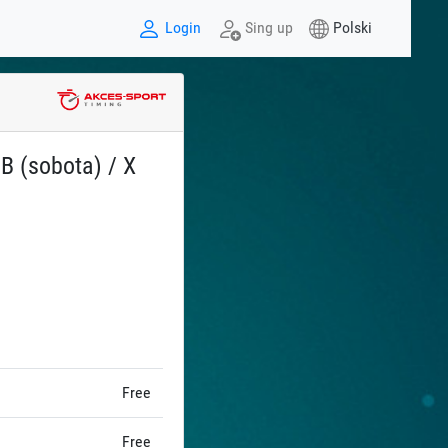
Login
Sing up
Polski
B (sobota) / X
Free
Free