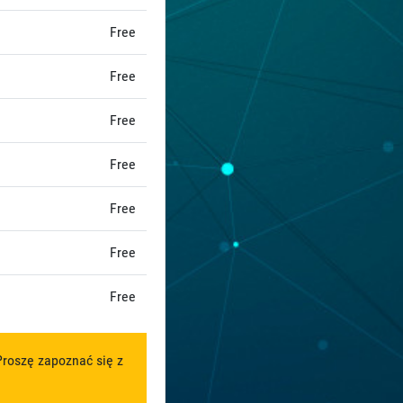
Free
Free
Free
Free
Free
Free
Free
roszę zapoznać się z