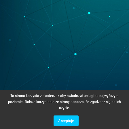
Ta strona korzysta z ciasteczek aby świadczyć usługi na najwyższym
poziomie. Dalsze korzystanie ze strony oznacza, że zgadzasz się na ich
użycie.
Polityka prywatności
Regulamin
Akceptuję
biuro@akces-sport.pl