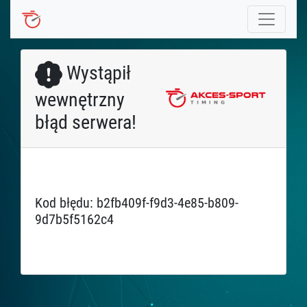
Wystąpił
wewnętrzny
błąd serwera!
Kod błędu: b2fb409f-f9d3-4e85-b809-
9d7b5f5162c4